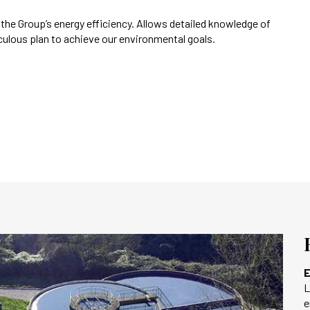
he Group’s energy efficiency. Allows detailed knowledge of
ulous plan to achieve our environmental goals.
E
L
e