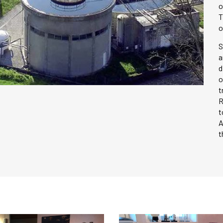
o
T
o
S
a
d
o
t
R
t
A
t