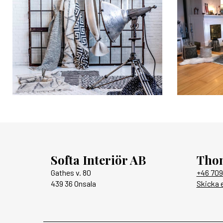
Softa Interiör AB
Tho
Gathes v. 80
+46 709
439 36 Onsala
Skicka 