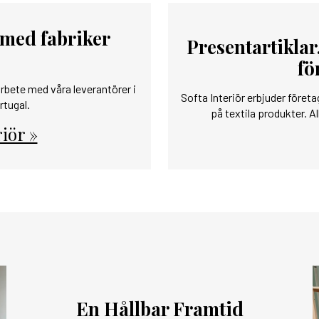
 med fabriker
Presentartikla
fö
rbete med våra leverantörer i
Softa Interiör erbjuder företag
rtugal.
på textila produkter. Al
iör »
En Hållbar Framtid