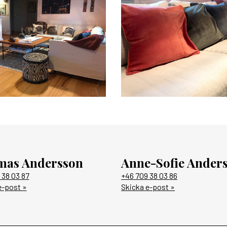
mas Andersson
Anne-Sofie Ander
 38 03 87
+46 709 38 03 86
e-post »
Skicka e-post »